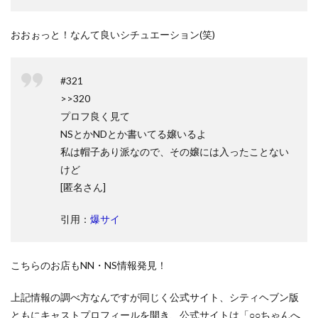
おおぉっと！なんて良いシチュエーション(笑)
#321
>>320
プロフ良く見て
NSとかNDとか書いてる嬢いるよ
私は帽子あり派なので、その嬢には入ったことない
けど
[匿名さん]
引用：
爆サイ
こちらのお店もNN・NS情報発見！
上記情報の調べ方なんですが同じく公式サイト、シティヘブン版
ともにキャストプロフィールを開き、公式サイトは「○○ちゃんへ