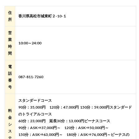
住
香川県高松市城東町２-10-１
所
営
業
10:00～24:00
時
間
電
話
087-811-7260
番
号
スタンダードコース
90分：35,000円 120分：47,000円 150分：59,000円
スタンダード
料
のトライアルコース
金
60分：23,000円
延長30分：
13,000円
ビーナスコース
シ
90分：ASK⇒37,000円～ 120分：ASK⇒50,000円～
ス
150分：ASK⇒63,000円～ 180分：ASK⇒76,000円～
ビーナスの
テ