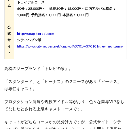
トライアルコース
ム
60分：25,000円～
延長30分：15,000円～
店内アルバム指名：
1,000円 予約指名：1,000円 本指名：1,000円
公
式
http://soap-torebi.com
サ
シティヘブン版
イ
https://www.cityheaven.net/kagawa/A3701/A370101/trevi_no_izumi/
ト
高松のソープランド「トレビの泉」。
「スタンダード」と「ビーナス」の２コースがあり「ビーナス」
は専任キャスト。
プロダクション所属や現役アイドル等がおり、色々な業界VIPをも
てなしたとされる上級キャストコースです。
キャストがどちらコースかの見分け方ですが、公式サイト、シテ
ィヘブン版どちらも、まずキャストプロフィールを開き「店長か