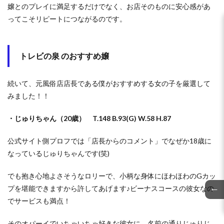
嬢とのプレイに満足するだけでなく、お店そのものに安心感があ
ってこそリピートにつながるのです。
トレビの泉 のおすすめ嬢
続いて、元風俗店店長である僕がおすすめする女の子を厳選して
みました！！
・じゅりちゃん（20歳） T.148 B.93(G) W.58 H.87
公式サイト側プロフでは「店長からのコメント」でなぜか18歳に
なっているじゅりちゃんです(笑)
でも抱き心地よさそうなロリーで、小柄な身体にほわほわのGカッ
←
プを堪能できますから許してあげます♪ビーナスコースの彼女なの
でサービスも満点！
そのオパーイでいちゃいちゃ好きな彼女に、名前の通りじゅりじ