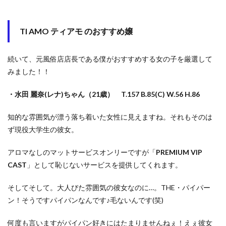
TI AMO ティアモ のおすすめ嬢
続いて、元風俗店店長である僕がおすすめする女の子を厳選して
みました！！
・水田 麗奈(レナ)ちゃん（21歳） T.157 B.85(C) W.56 H.86
知的な雰囲気が漂う落ち着いた女性に見えますね。それもそのは
ず現役大学生の彼女。
アロマなしのマットサービスオンリーですが「
PREMIUM VIP
CAST
」として恥じないサービスを提供してくれます。
そしてそして。大人びた雰囲気の彼女なのに…。THE・パイパー
ン！そうですパイパンなんです♪毛ないんです(笑)
何度も言いますがパイパン好きにはたまりませんねぇ！えぇ彼女