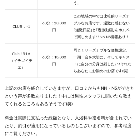
う。
この地域の中では比較的リーズナ
60分：20,000
ブルなお店です。過激に感じない
CLUB Ｊ-1
円
｢過激日記｣と｢過激動画｣をホムペ
で楽しめます!? NN NS情報あり！
同じくリーズナブルな価格設定、
Club-151Ａ
60分：18,000
一期一会を大切に。そしてキャス
（イチゴイチ
円
トに自分の分身は残したい♪それな
エ）
らあなたにお勧めのお店です(笑)
上記のお店を紹介していきますが、口コミからもNN・NSができた
という声が多数ありました！中には男性スタッフに聞いたら教え
てくれるところもあるそうです(笑)
料金は実際に支払った総額となり、入浴料や指名料が含まれてい
たり、割引が適用になっているものもございますので、参考程度
にご覧ください。