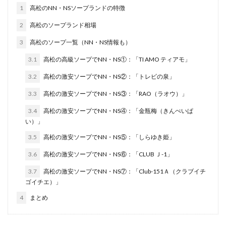
1
高松のNN・NSソープランドの特徴
2
高松のソープランド相場
3
高松のソープ一覧（NN・NS情報も）
3.1
高松の高級ソープでNN・NS①：「TI AMO ティアモ」
3.2
高松の激安ソープでNN・NS②：「トレビの泉」
3.3
高松の激安ソープでNN・NS③：「RAO（ラオウ）」
3.4
高松の激安ソープでNN・NS④：「金瓶梅（きんぺいぱ
い）」
3.5
高松の激安ソープでNN・NS⑤：「しらゆき姫」
3.6
高松の激安ソープでNN・NS⑥：「CLUB Ｊ-1」
3.7
高松の激安ソープでNN・NS⑦：「Club-151Ａ（クラブイチ
ゴイチエ）」
4
まとめ