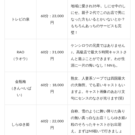
地域に愛され35年。しにせ中のし
にせ。親子２代でこのお店で男に
60分：23,000
トレビの泉
なった方もいるとかいないとか？
円
もちろんあっちのサービスも完
璧！
ケンシロウの兄貴ではありません
RAO
60分：31,000
♪。高級店で最大５時間キャストさ
（ラオウ）
円
んと遊ぶことができます。わが生
涯に一片の悔いなし！NNも。
熟女、人妻系ソープでは四国最大
金瓶梅
60分：18,000
の大御所。でも若いキャストもい
（きんぺいぱ
円
ますよ。キャスト画像のあおり文
い）
句にセンスのなさが光ります(笑)
自称、雪のように舞い降りた偽り
の無い真っ白なお店！しらゆき姫♪
60分：22,000
しらゆき姫
粒のそろったキャストがお出迎
円
え。まずはNS狙いで行きましょ