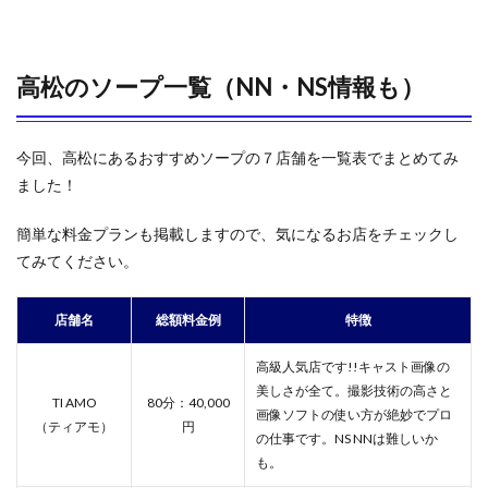
高松のソープ一覧（NN・NS情報も）
今回、高松にあるおすすめソープの７店舗を一覧表でまとめてみ
ました！
簡単な料金プランも掲載しますので、気になるお店をチェックし
てみてください。
店舗名
総額料金例
特徴
高級人気店です!!キャスト画像の
美しさが全て。撮影技術の高さと
TI AMO
80分：40,000
画像ソフトの使い方が絶妙でプロ
（ティアモ）
円
の仕事です。NS NNは難しいか
も。