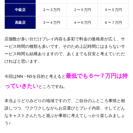
中級店
２〜３万円
２〜５万円
４〜５万円
高級店
３〜４万円
４〜６万円
６〜７万円
店舗数が多い分だけプレイ内容も多彩で料金の価格差が広く、サ
ービス時間の種類も多いです。そのため上記時間にはまらないサ
ービス時間も結構ありますので、あくまでも目安と考えていただ
ければと思います。
最低でも６
〜７万円は持
今回はNN・NSを目的と考えると
っていきたい
ところですね。
本当よりどりみどりの地域ですので、ご自分のふところ事情と相
談しつつ、ワクワクしながらお店選びとプレイ内容、そしてどん
なキャストさんたちと遊ぶか事前に考えてしっかり楽しみましょ
う♪