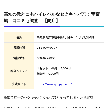
高知の意外にもハイレベルなセクキャバ①： 竜宮
城 口コミも調査 【閉店】
住所
高知県高知市追手筋1丁目9-1 ユリヤビル2階
営業時間
21：00～ラスト
電話番号
088-875-0221
１セット 40分 7,000円
料金システム
指名料 1,000円
公式サイト
https://www.ryugujo.info/
高知で唯一のセクキャバ(おっパブ)となってしまった竜宮城。