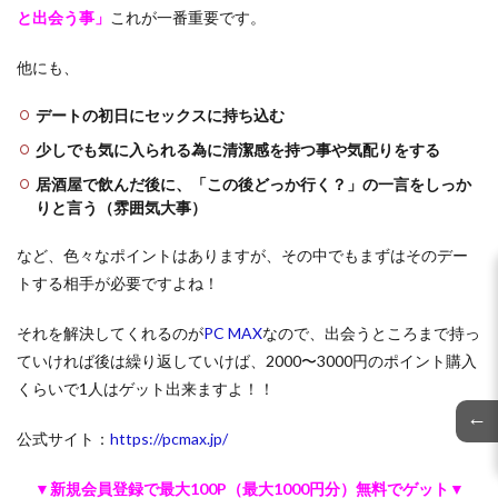
と出会う事」
これが一番重要です。
他にも、
デートの初日にセックスに持ち込む
少しでも気に入られる為に清潔感を持つ事や気配りをする
居酒屋で飲んだ後に、「この後どっか行く？」の一言をしっか
りと言う（雰囲気大事）
など、色々なポイントはありますが、その中でもまずはそのデー
トする相手が必要ですよね！
それを解決してくれるのが
PC MAX
なので、出会うところまで持っ
ていければ後は繰り返していけば、2000〜3000円のポイント購入
くらいで1人はゲット出来ますよ！！
←
公式サイト：
https://pcmax.jp/
▼新規会員登録で最大100P（最大1000円分）無料でゲット▼